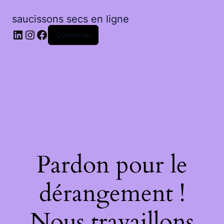
saucissons secs en ligne
LinkedIn
Instagram
Facebook
Connexion
Pardon pour le
dérangement !
Nous travaillons