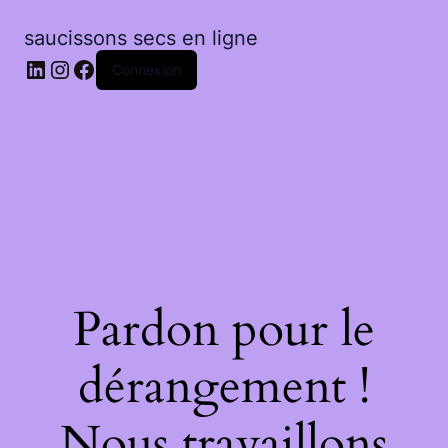
saucissons secs en ligne
LinkedIn
Instagram
Facebook
Connexion
Pardon pour le
dérangement !
Nous travaillons